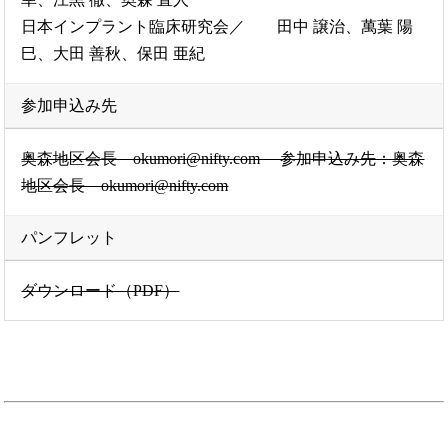
日本インプラント臨床研究会／ 田中 譲治、萬葉 陽
巳、大田 善秋、保田 亜紀
参加申込み先
奥森地区会長 okumori@nifty.com 参加申込み先：奥森
地区会長 okumori@nifty.com
パンフレット
ダウンロード（PDF）