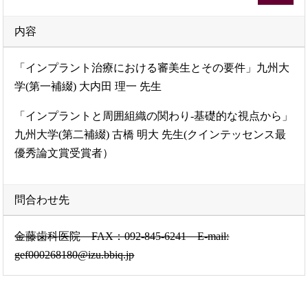
内容
「インプラント治療における審美生とその要件」九州大
学(第一補綴) 大内田 理一 先生
「インプラントと周囲組織の関わり-基礎的な視点から」
九州大学(第二補綴) 古橋 明大 先生(クインテッセンス最
優秀論文賞受賞者）
問合わせ先
金藤歯科医院 FAX：092-845-6241 E-mail:
gef000268180@izu.bbiq.jp