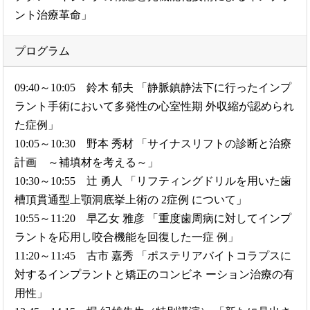
ント治療革命」
プログラム
09:40～10:05 鈴木 郁夫 「静脈鎮静法下に行ったインプ
ラント手術において多発性の心室性期 外収縮が認められ
た症例」
10:05～10:30 野本 秀材 「サイナスリフトの診断と治療
計画 ～補填材を考える～」
10:30～10:55 辻 勇人 「リフティングドリルを用いた歯
槽頂貫通型上顎洞底挙上術の 2症例 について」
10:55～11:20 早乙女 雅彦 「重度歯周病に対してインプ
ラントを応用し咬合機能を回復した一症 例」
11:20～11:45 古市 嘉秀 「ポステリアバイトコラプスに
対するインプラントと矯正のコンビネ ーション治療の有
用性」