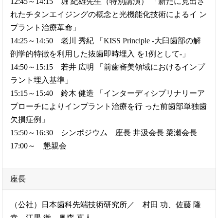
12:45～14:15 堀 紀雄先生（特別講演） 「新たに見出さ
れたチタンエイジングの概念と光機能化技術によるイ ン
プラント治療革命」
14:25～14:50 老川 秀紀 「KISS Principle -大臼歯部の解
剖学的特徴を利用した抜歯即時埋入 を1例として-」
14:50～15:15 若井 広明 「前歯審美領域におけるインプ
ラント埋入基準」
15:15～15:40 鈴木 健造 「インターディシプリナリーア
プローチによりインプラント治療を行 った前歯部単独歯
欠損症例」
15:50～16:30 シンポジウム 座長 井汲会長 簗瀬会長
17:00～ 懇親会
座長
（公社）日本歯科先端技術研究所／ 村田 功、佐藤 隆
幸、江黒 徹、奥森 直人